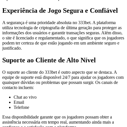
Experiência de Jogo Segura e Confiável
A segurança é uma prioridade absoluta no 333bet. A plataforma
utiliza tecnologia de criptografia de última geração para proteger as
informações dos usuários e garantir transações seguras. Além disso,
o site é licenciado e regulamentado, o que significa que os jogadores
podem ter certeza de que estão jogando em um ambiente seguro e
justificado.
Suporte ao Cliente de Alto Nível
O suporte ao cliente do 333bet é outro aspecto que se destaca. A
equipe de suporte está disponível 24/7 para ajudar os jogadores com
quaisquer dúvidas ou problemas que possam surgir. Os canais de
contacto incluem:
Chat ao vivo
Email
Telefone
Essa disponibilidade garante que os jogadores possam obter a
assistência necessária em tempo real, aumentando ainda mais a