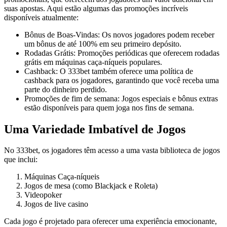
suas apostas. Aqui estão algumas das promoções incríveis
disponíveis atualmente:
Bônus de Boas-Vindas: Os novos jogadores podem receber
um bônus de até 100% em seu primeiro depósito.
Rodadas Grátis: Promoções periódicas que oferecem rodadas
grátis em máquinas caça-níqueis populares.
Cashback: O 333bet também oferece uma política de
cashback para os jogadores, garantindo que você receba uma
parte do dinheiro perdido.
Promoções de fim de semana: Jogos especiais e bônus extras
estão disponíveis para quem joga nos fins de semana.
Uma Variedade Imbatível de Jogos
No 333bet, os jogadores têm acesso a uma vasta biblioteca de jogos
que inclui:
Máquinas Caça-níqueis
Jogos de mesa (como Blackjack e Roleta)
Videopoker
Jogos de live casino
Cada jogo é projetado para oferecer uma experiência emocionante,