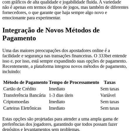
com gráficos de alta qualidade e jogabilidade fluida. A variedade
não é apenas em termos de tipos de jogos, mas também de diferentes
fornecedores, o que garante que haja sempre algo novo e
emocionante para experimentar.
Integração de Novos Métodos de
Pagamento
Uma das maiores preocupações dos apostadores online é a
facilidade e segurança nas transações financeiras. O 333bet entende
isso e, por isso, está sempre expandindo suas opções de pagamento.
Recentemente, a plataforma integrou novos métodos de pagamento,
incluindo:
Método de Pagamento
Tempo de Processamento
Taxas
Cartão de Crédito
Imediato
Sem taxas
Transferência Bancária
1-3 dias úteis
Variável
Criptomoedas
Imediato
Sem taxas
Carteiras Eletrônicas
Imediato
Sem taxas
Estas opções são projetadas para atender a uma ampla gama de
preferências dos jogadores, garantindo que todos possam fazer
depósitos e levantamentos sem problemas.