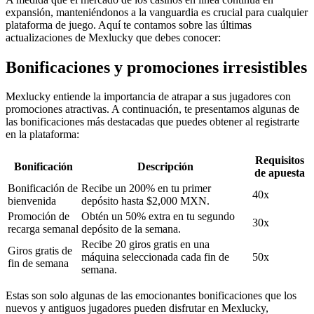
expansión, manteniéndonos a la vanguardia es crucial para cualquier
plataforma de juego. Aquí te contamos sobre las últimas
actualizaciones de Mexlucky que debes conocer:
Bonificaciones y promociones irresistibles
Mexlucky entiende la importancia de atrapar a sus jugadores con
promociones atractivas. A continuación, te presentamos algunas de
las bonificaciones más destacadas que puedes obtener al registrarte
en la plataforma:
Requisitos
Bonificación
Descripción
de apuesta
Bonificación de
Recibe un 200% en tu primer
40x
bienvenida
depósito hasta $2,000 MXN.
Promoción de
Obtén un 50% extra en tu segundo
30x
recarga semanal
depósito de la semana.
Recibe 20 giros gratis en una
Giros gratis de
máquina seleccionada cada fin de
50x
fin de semana
semana.
Estas son solo algunas de las emocionantes bonificaciones que los
nuevos y antiguos jugadores pueden disfrutar en Mexlucky,