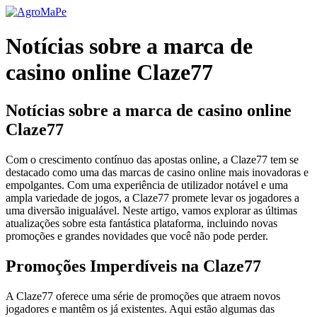
Preskočiť
na
obsah
Notícias sobre a marca de
casino online Claze77
Notícias sobre a marca de casino online
Claze77
Com o crescimento contínuo das apostas online, a Claze77 tem se
destacado como uma das marcas de casino online mais inovadoras e
empolgantes. Com uma experiência de utilizador notável e uma
ampla variedade de jogos, a Claze77 promete levar os jogadores a
uma diversão inigualável. Neste artigo, vamos explorar as últimas
atualizações sobre esta fantástica plataforma, incluindo novas
promoções e grandes novidades que você não pode perder.
Promoções Imperdíveis na Claze77
A Claze77 oferece uma série de promoções que atraem novos
jogadores e mantêm os já existentes. Aqui estão algumas das