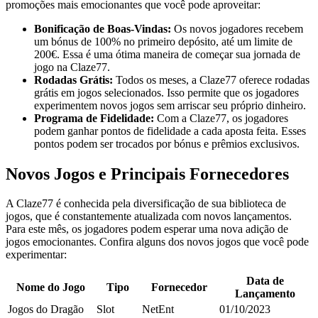
promoções mais emocionantes que você pode aproveitar:
Bonificação de Boas-Vindas:
Os novos jogadores recebem
um bónus de 100% no primeiro depósito, até um limite de
200€. Essa é uma ótima maneira de começar sua jornada de
jogo na Claze77.
Rodadas Grátis:
Todos os meses, a Claze77 oferece rodadas
grátis em jogos selecionados. Isso permite que os jogadores
experimentem novos jogos sem arriscar seu próprio dinheiro.
Programa de Fidelidade:
Com a Claze77, os jogadores
podem ganhar pontos de fidelidade a cada aposta feita. Esses
pontos podem ser trocados por bónus e prêmios exclusivos.
Novos Jogos e Principais Fornecedores
A Claze77 é conhecida pela diversificação de sua biblioteca de
jogos, que é constantemente atualizada com novos lançamentos.
Para este mês, os jogadores podem esperar uma nova adição de
jogos emocionantes. Confira alguns dos novos jogos que você pode
experimentar:
Data de
Nome do Jogo
Tipo
Fornecedor
Lançamento
Jogos do Dragão
Slot
NetEnt
01/10/2023