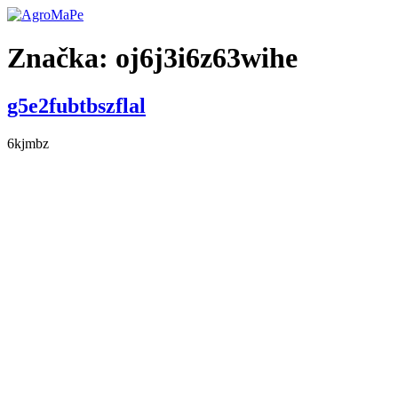
Preskočiť
na
obsah
Značka:
oj6j3i6z63wihe
g5e2fubtbszflal
6kjmbz